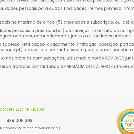
derá enviar comunicações sobre os seus produtos, serviços o
dados pessoais para outras finalidades, iremos primeiro informa
oais no máximo de cinco (5) anos após a subscrição, ou, até q
os pessoais a prestador(es) de serviços no âmbito do cumprim
regulamentares, nomeadamente, junto a autoridades públicas.
ão (acesso, retificação, apagamento, limitação, oposição, portabi
.cnpd.pt), através de contacto escrito para o email
onepharm
to nas próprias comunicações, utilizando o botão REMOVER jun
 serão tratados contactando a FARMÁCIA DOS ÁLAMOS através 
CONTACTE-NOS
939 009 393
(Chamada para rede móvel nacional)